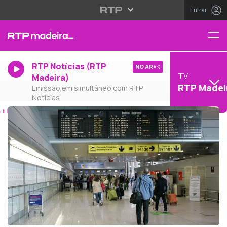
Entrar
RTP Notícias (RTP
NO AR
TV
Madeira)
RTP Madei
Emissão em simultâneo com RTP
Notícias