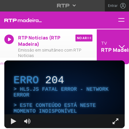
Entrar
RTP Notícias (RTP
NO AR
TV
Madeira)
RTP Madei
Emissão em simultâneo com RTP
Notícias
ERRO
204
HLS.JS FATAL ERROR - NETWORK
ERROR
ESTE CONTEÚDO ESTÁ NESTE
MOMENTO INDISPONÍVEL