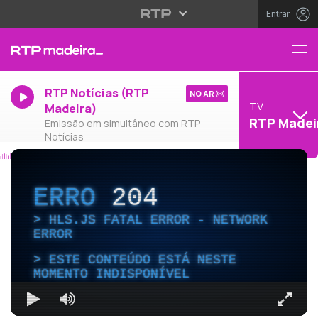
Entrar
RTP Notícias (RTP
NO AR
TV
Madeira)
RTP Madei
Emissão em simultâneo com RTP
Notícias
ERRO
204
HLS.JS FATAL ERROR - NETWORK
ERROR
ESTE CONTEÚDO ESTÁ NESTE
MOMENTO INDISPONÍVEL