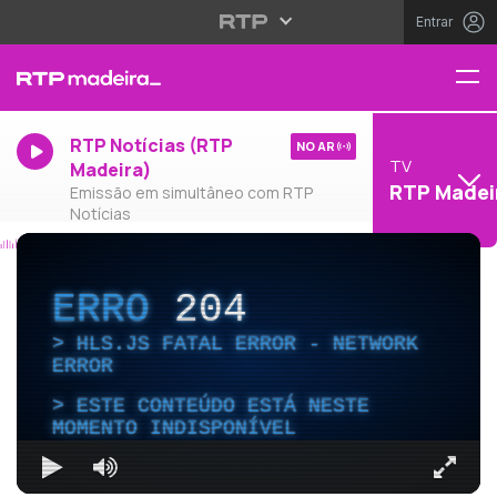
Entrar
RTP Notícias (RTP
NO AR
TV
Madeira)
RTP Madei
Emissão em simultâneo com RTP
Notícias
ERRO
204
HLS.JS FATAL ERROR - NETWORK
ERROR
ESTE CONTEÚDO ESTÁ NESTE
MOMENTO INDISPONÍVEL