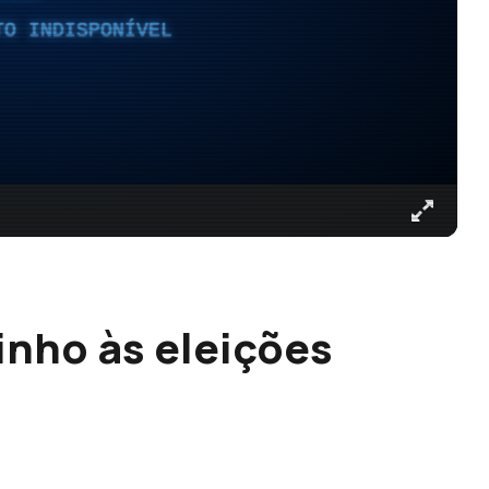
TO INDISPONÍVEL
inho às eleições