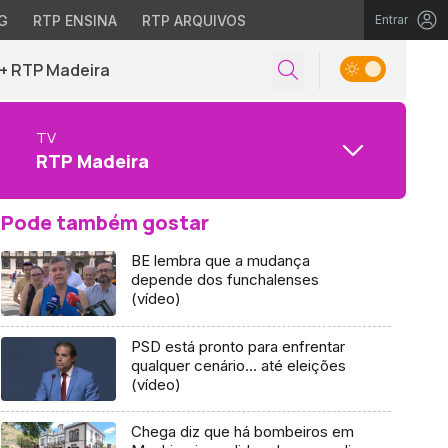
G
RTP ENSINA
RTP ARQUIVOS
Entrar
+ RTP Madeira
TV
RTP Madeira
Pode também gostar
BE lembra que a mudança
depende dos funchalenses
(vídeo)
PSD está pronto para enfrentar
qualquer cenário… até eleições
(vídeo)
Chega diz que há bombeiros em