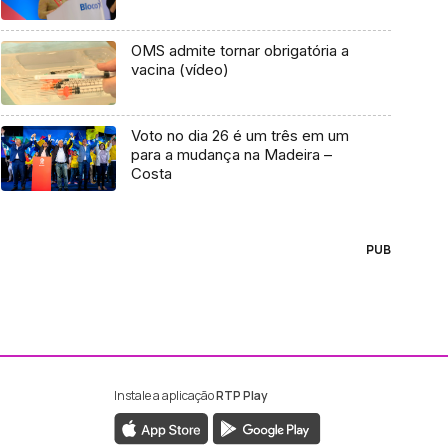
OMS admite tornar obrigatória a
vacina (vídeo)
Voto no dia 26 é um três em um
para a mudança na Madeira –
Costa
PUB
Instale a aplicação
RTP Play
ebook da RTP Madeira
nstagram da RTP Madeira