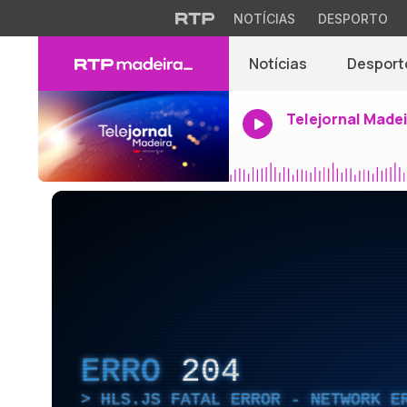
NOTÍCIAS
DESPORTO
Notícias
Desport
Telejornal Made
ERRO
204
HLS.JS FATAL ERROR - NETWORK E