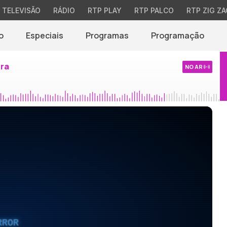
TELEVISÃO
RÁDIO
RTP PLAY
RTP PALCO
RTP ZIG ZA
o
Especiais
Programas
Programação
ira
NO AR
RROR