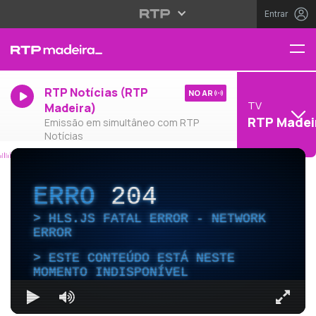
Entrar
RTP Notícias (RTP
NO AR
TV
Madeira)
RTP Madei
Emissão em simultâneo com RTP
Notícias
ERRO
204
HLS.JS FATAL ERROR - NETWORK
ERROR
ESTE CONTEÚDO ESTÁ NESTE
MOMENTO INDISPONÍVEL