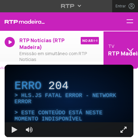
Entrar
RTP Notícias (RTP
NO AR
TV
Madeira)
RTP Madei
Emissão em simultâneo com RTP
Notícias
ERRO
204
HLS.JS FATAL ERROR - NETWORK
ERROR
ESTE CONTEÚDO ESTÁ NESTE
MOMENTO INDISPONÍVEL