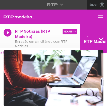
Entrar
RTP Notícias (RTP
NO AR
TV
Madeira)
RTP Madei
Emissão em simultâneo com RTP
Notícias