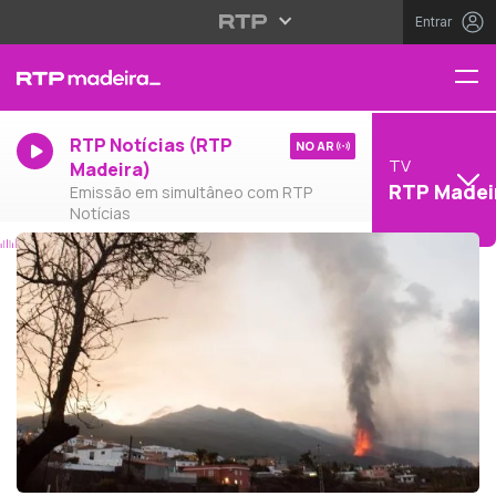
Entrar
RTP Notícias (RTP
NO AR
TV
Madeira)
RTP Madei
Emissão em simultâneo com RTP
Notícias