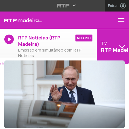
Entrar
RTP Notícias (RTP
NO AR
TV
Madeira)
RTP Madei
Emissão em simultâneo com RTP
Notícias