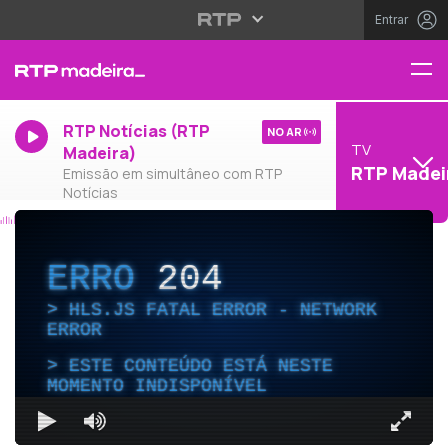
Entrar
RTP Notícias (RTP
NO AR
TV
Madeira)
RTP Madei
Emissão em simultâneo com RTP
Notícias
ERRO
204
HLS.JS FATAL ERROR - NETWORK
ERROR
ESTE CONTEÚDO ESTÁ NESTE
MOMENTO INDISPONÍVEL