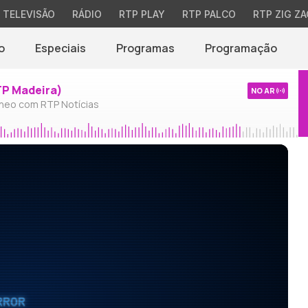
TELEVISÃO
RÁDIO
RTP PLAY
RTP PALCO
RTP ZIG ZA
o
Especiais
Programas
Programação
TP Madeira)
NO AR
neo com RTP Notícias
RROR