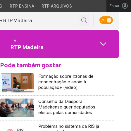
G
RTP ENSINA
RTP ARQUIVOS
Entrar
+ RTP Madeira
TV
RTP Madeira
Pode também gostar
Formação sobre «zonas de
concentração e apoio à
população» (vídeo)
Conselho da Diáspora
Madeirense quer deputados
eleitos pelas comunidades
Problema no sistema da RIS já