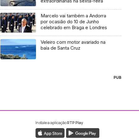
extraordinárias na sexta-feira
Marcelo vai também a Andorra
por ocasião do 10 de Junho
celebrado em Braga e Londres
Veleiro com motor avariado na
baía de Santa Cruz
PUB
Instale a aplicação
RTP Play
ebook da RTP Madeira
nstagram da RTP Madeira