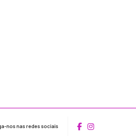
Aceder ao Fac
Aceder ao I
ga-nos nas redes sociais