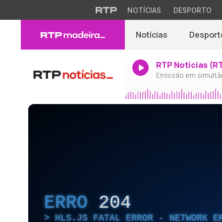
NOTÍCIAS
DESPORTO
Notícias
Desport
RTP Notícias (R
Emissão em simultâ
ERRO
204
HLS.JS FATAL ERROR - NETWORK E