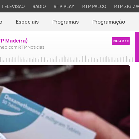
TELEVISÃO
RÁDIO
RTP PLAY
RTP PALCO
RTP ZIG ZA
o
Especiais
Programas
Programação
TP Madeira)
NO AR
neo com RTP Notícias