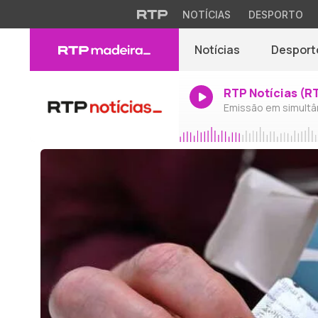
NOTÍCIAS
DESPORTO
Notícias
Desport
RTP Notícias (R
Emissão em simultâ