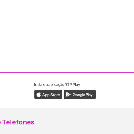
Instale a aplicação
RTP Play
ebook da RTP Madeira
nstagram da RTP Madeira
 Telefones