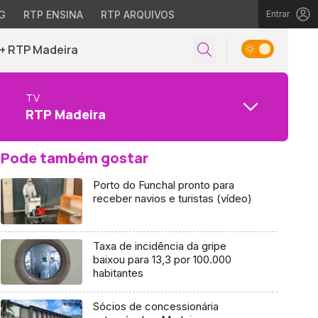
G
RTP ENSINA
RTP ARQUIVOS
Entrar
+ RTP Madeira
TV
RTP Madeira
Pode também gostar
Porto do Funchal pronto para
receber navios e turistas (vídeo)
Taxa de incidência da gripe
baixou para 13,3 por 100.000
habitantes
Sócios de concessionária