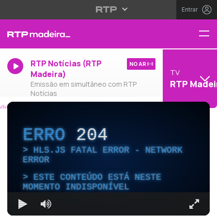
Entrar
RTP Notícias (RTP
NO AR
TV
Madeira)
RTP Madei
Emissão em simultâneo com RTP
Notícias
ERRO
204
HLS.JS FATAL ERROR - NETWORK
ERROR
ESTE CONTEÚDO ESTÁ NESTE
MOMENTO INDISPONÍVEL