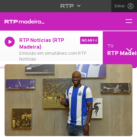
Entrar
RTP Notícias (RTP
NO AR
TV
Madeira)
RTP Madei
Emissão em simultâneo com RTP
Notícias