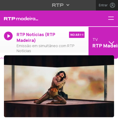
Entrar
RTP Notícias (RTP
NO AR
TV
Madeira)
RTP Madei
Emissão em simultâneo com RTP
Notícias