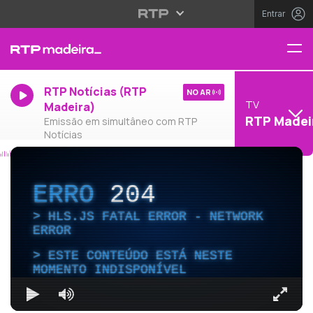
Entrar
RTP Notícias (RTP
NO AR
TV
Madeira)
RTP Madei
Emissão em simultâneo com RTP
Notícias
ERRO
204
HLS.JS FATAL ERROR - NETWORK
ERROR
ESTE CONTEÚDO ESTÁ NESTE
MOMENTO INDISPONÍVEL