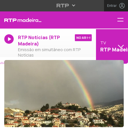
Entrar
RTP Notícias (RTP
NO AR
TV
Madeira)
RTP Madei
Emissão em simultâneo com RTP
Notícias