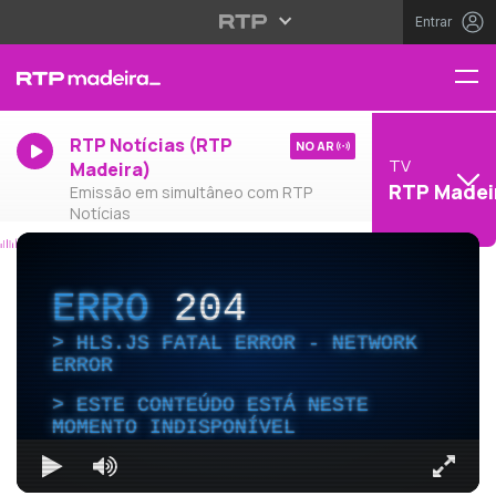
Entrar
RTP Notícias (RTP
NO AR
TV
Madeira)
RTP Madei
Emissão em simultâneo com RTP
Notícias
ERRO
204
HLS.JS FATAL ERROR - NETWORK
ERROR
ESTE CONTEÚDO ESTÁ NESTE
MOMENTO INDISPONÍVEL