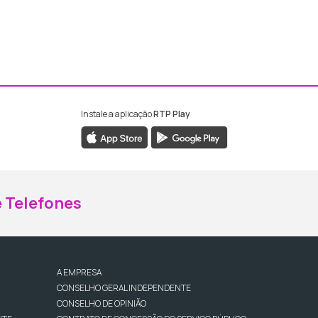
Instale a aplicação
RTP Play
ebook da RTP Madeira
nstagram da RTP Madeira
 Telefones
A EMPRESA
CONSELHO GERAL INDEPENDENTE
CONSELHO DE OPINIÃO