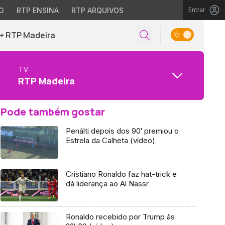
G
RTP ENSINA
RTP ARQUIVOS
Entrar
+ RTP Madeira
TV
RTP Madeira
Pode também gostar
Penálti depois dos 90′ premiou o
Estrela da Calheta (vídeo)
Cristiano Ronaldo faz hat-trick e
dá liderança ao Al Nassr
Ronaldo recebido por Trump às