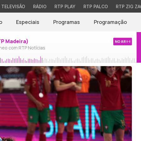
TELEVISÃO
RÁDIO
RTP PLAY
RTP PALCO
RTP ZIG ZA
o
Especiais
Programas
Programação
TP Madeira)
NO AR
neo com RTP Notícias