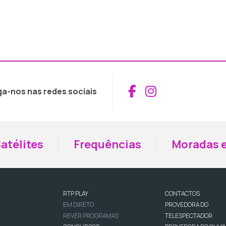
Aceder ao Fac
Aceder ao I
ga-nos nas redes sociais
atélites
Frequências
Moradas e
RTP PLAY
CONTACTOS
EM DIRETO
PROVEDORA DO
REVER PROGRAMAS
TELESPECTADOR