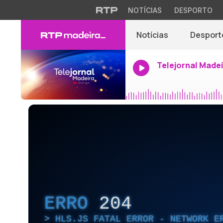
NOTÍCIAS
DESPORTO
Notícias
Desport
Telejornal Made
ERRO
204
HLS.JS FATAL ERROR - NETWORK E