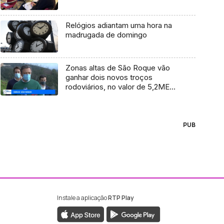
Relógios adiantam uma hora na
madrugada de domingo
Zonas altas de São Roque vão
ganhar dois novos troços
rodoviários, no valor de 5,2ME
(Vídeo)
PUB
Instale a aplicação
RTP Play
ebook da RTP Madeira
nstagram da RTP Madeira