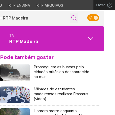
G
RTP ENSINA
RTP ARQUIVOS
Entrar
+ RTP Madeira
TV
RTP Madeira
Pode também gostar
Prosseguem as buscas pelo
cidadão britânico desaparecido
no mar
Milhares de estudantes
madeirenses realizam Erasmus
(vídeo)
Homem morre enquanto