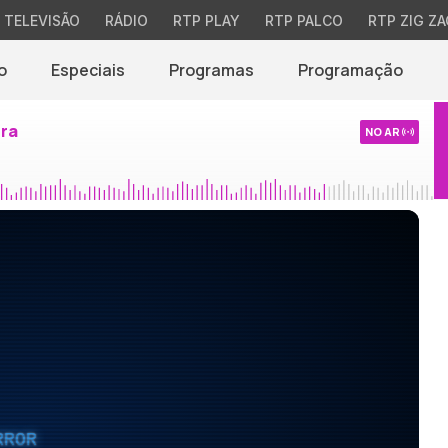
TELEVISÃO
RÁDIO
RTP PLAY
RTP PALCO
RTP ZIG ZA
o
Especiais
Programas
Programação
ira
NO AR
RROR