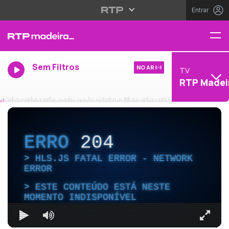
Entrar
Sem Filtros
NO AR
TV
RTP Madei
ERRO
204
HLS.JS FATAL ERROR - NETWORK
ERROR
ESTE CONTEÚDO ESTÁ NESTE
MOMENTO INDISPONÍVEL