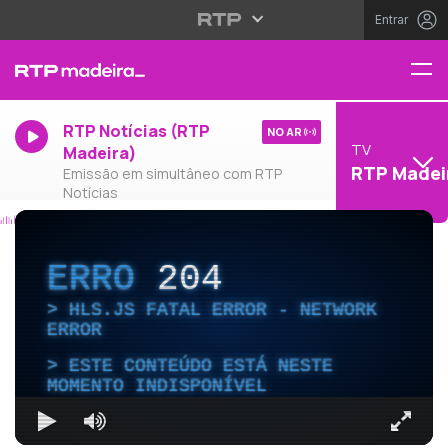
Entrar
RTP Notícias (RTP
NO AR
TV
Madeira)
RTP Madei
Emissão em simultâneo com RTP
Notícias
ERRO
204
HLS.JS FATAL ERROR - NETWORK
ERROR
ESTE CONTEÚDO ESTÁ NESTE
MOMENTO INDISPONÍVEL