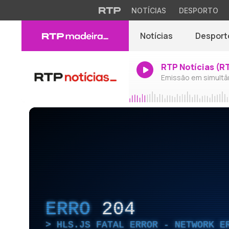
NOTÍCIAS
DESPORTO
Notícias
Desport
RTP Notícias (R
Emissão em simultâ
ERRO
204
HLS.JS FATAL ERROR - NETWORK E