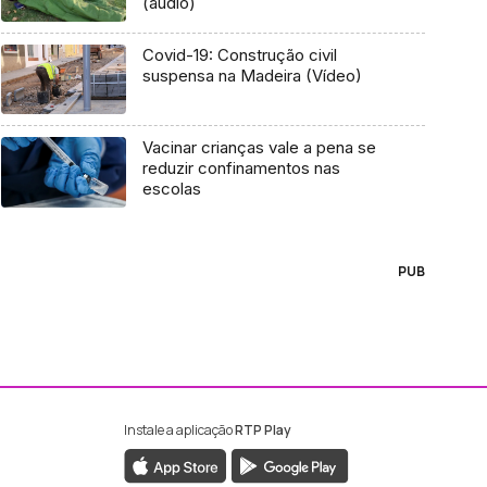
(áudio)
Covid-19: Construção civil
suspensa na Madeira (Vídeo)
Vacinar crianças vale a pena se
reduzir confinamentos nas
escolas
PUB
Instale a aplicação
RTP Play
ebook da RTP Madeira
nstagram da RTP Madeira