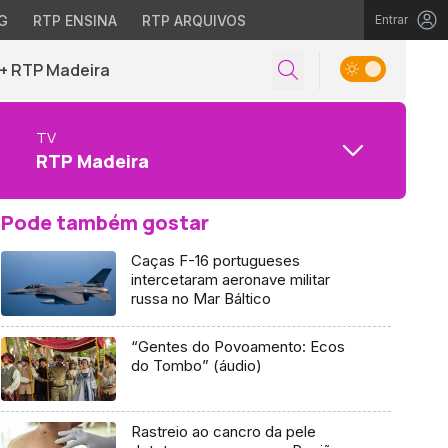
G
RTP ENSINA
RTP ARQUIVOS
Entrar
+ RTP Madeira
TV
RTP Madeira
Pode também gostar
Caças F-16 portugueses
intercetaram aeronave militar
russa no Mar Báltico
“Gentes do Povoamento: Ecos
do Tombo” (áudio)
Rastreio ao cancro da pele