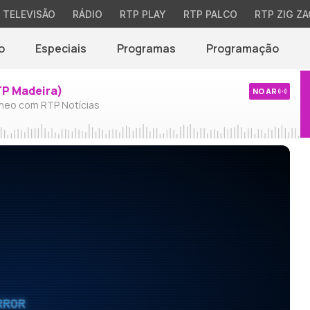
TELEVISÃO
RÁDIO
RTP PLAY
RTP PALCO
RTP ZIG ZA
o
Especiais
Programas
Programação
TP Madeira)
NO AR
neo com RTP Notícias
RROR