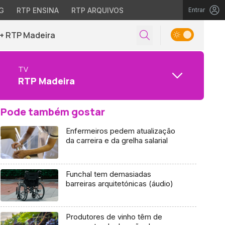
G
RTP ENSINA
RTP ARQUIVOS
Entrar
+ RTP Madeira
TV
RTP Madeira
Pode também gostar
Enfermeiros pedem atualização
da carreira e da grelha salarial
Funchal tem demasiadas
barreiras arquitetónicas (áudio)
Produtores de vinho têm de