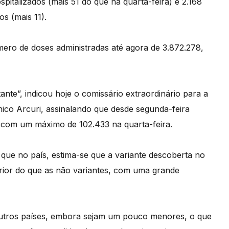
pitalizados (mais 51 do que na quarta-feira) e 2.168
s (mais 11).
ero de doses administradas até agora de 3.872.278,
nte”, indicou hoje o comissário extraordinário para a
ico Arcuri, assinalando que desde segunda-feira
 com um máximo de 102.433 na quarta-feira.
iu que no país, estima-se que a variante descoberta no
rior do que as não variantes, com uma grande
outros países, embora sejam um pouco menores, o que