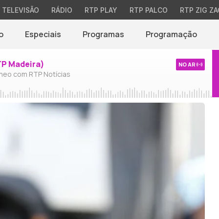
TELEVISÃO
RÁDIO
RTP PLAY
RTP PALCO
RTP ZIG ZA
o
Especiais
Programas
Programação
TP Madeira)
NO AR
neo com RTP Notícias