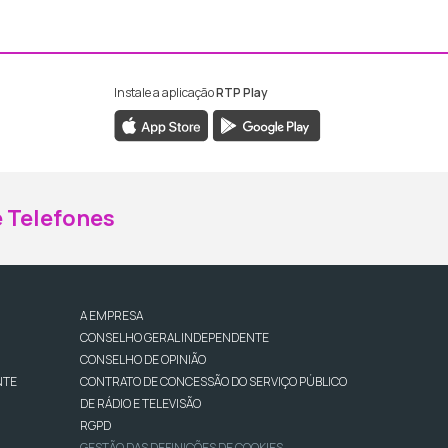
Instale a aplicação
RTP Play
ebook da RTP Madeira
nstagram da RTP Madeira
 Telefones
A EMPRESA
CONSELHO GERAL INDEPENDENTE
CONSELHO DE OPINIÃO
NTE
CONTRATO DE CONCESSÃO DO SERVIÇO PÚBLICO
DE RÁDIO E TELEVISÃO
RGPD
GESTÃO DAS DEFINIÇÕES DE COOKIES