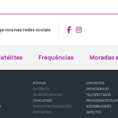
Aceder ao Fac
Aceder ao I
ga-nos nas redes sociais
atélites
Frequências
Moradas e
RTP PLAY
CONTACTOS
EM DIRETO
PROVEDORA DO
REVER PROGRAMAS
TELESPECTADOR
CONCURSOS
PROVEDORA DO OUVI
S
PERGUNTAS FREQUENTES
ACESSIBILIDADES
CONTACTOS
SATÉLITES