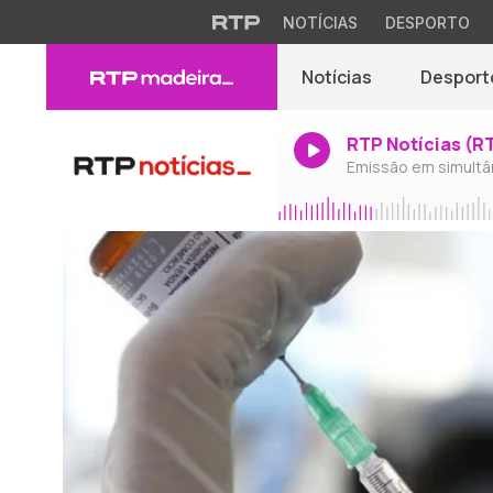
NOTÍCIAS
DESPORTO
Notícias
Desport
RTP Notícias (R
Emissão em simultâ