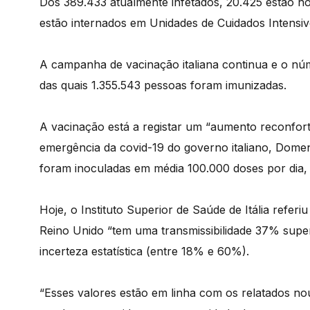
Dos 389.433 atualmente infetados, 20.425 estão hos
estão internados em Unidades de Cuidados Intensivo
A campanha de vacinação italiana continua e o núm
das quais 1.355.543 pessoas foram imunizadas.
A vacinação está a registar um “aumento reconforta
emergência da covid-19 do governo italiano, Domen
foram inoculadas em média 100.000 doses por dia,
Hoje, o Instituto Superior de Saúde de Itália refer
Reino Unido “tem uma transmissibilidade 37% supe
incerteza estatística (entre 18% e 60%).
“Esses valores estão em linha com os relatados n