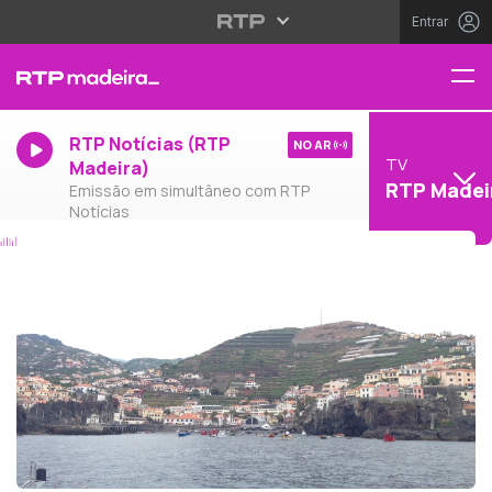
Entrar
RTP Notícias (RTP
NO AR
TV
Madeira)
RTP Madei
Emissão em simultâneo com RTP
Notícias