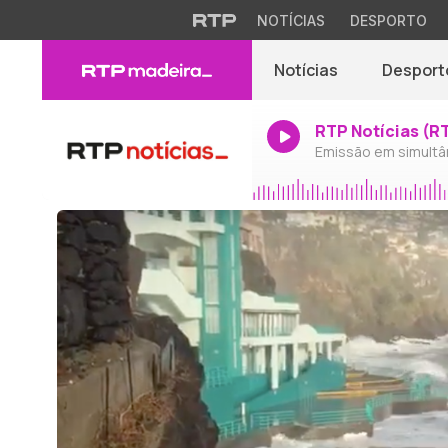
NOTÍCIAS
DESPORTO
Notícias
Desport
RTP Notícias (R
Emissão em simultâ