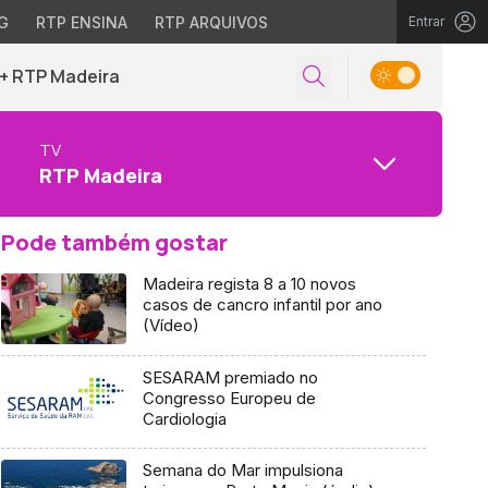
G
RTP ENSINA
RTP ARQUIVOS
Entrar
+ RTP Madeira
TV
RTP Madeira
Pode também gostar
Madeira regista 8 a 10 novos
casos de cancro infantil por ano
(Vídeo)
SESARAM premiado no
Congresso Europeu de
Cardiologia
Semana do Mar impulsiona