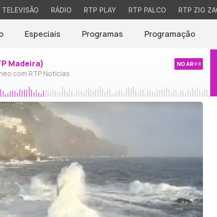
TELEVISÃO
RÁDIO
RTP PLAY
RTP PALCO
RTP ZIG ZA
o
Especiais
Programas
Programação
TP Madeira)
NO AR
neo com RTP Notícias