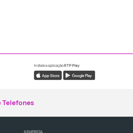
Instale a aplicação
RTP Play
ebook da RTP Madeira
nstagram da RTP Madeira
 Telefones
A EMPRESA