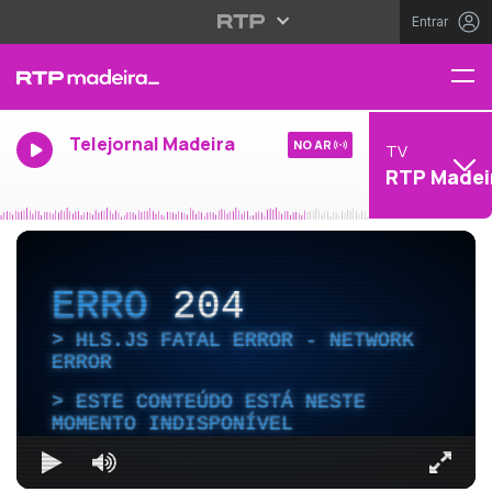
Entrar
Telejornal Madeira
NO AR
TV
RTP Madei
ERRO
204
HLS.JS FATAL ERROR - NETWORK
ERROR
ESTE CONTEÚDO ESTÁ NESTE
MOMENTO INDISPONÍVEL