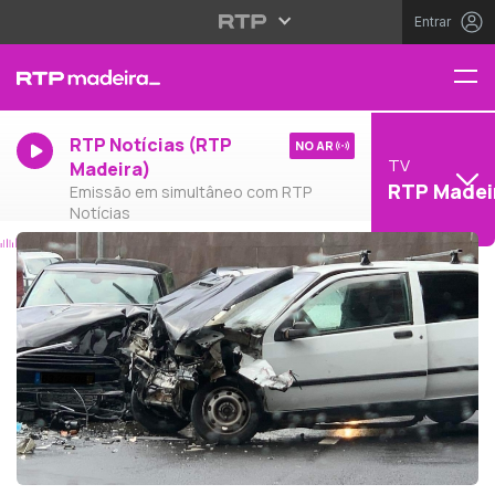
Entrar
RTP Notícias (RTP
NO AR
TV
Madeira)
RTP Madei
Emissão em simultâneo com RTP
Notícias