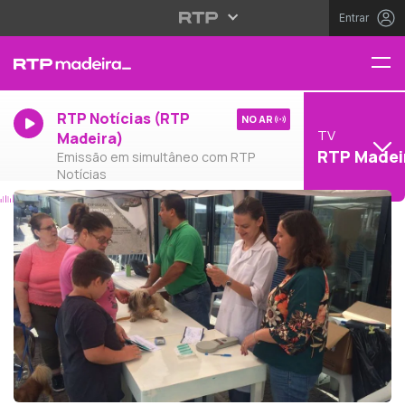
Entrar
RTP Notícias (RTP
NO AR
TV
Madeira)
RTP Madei
Emissão em simultâneo com RTP
Notícias