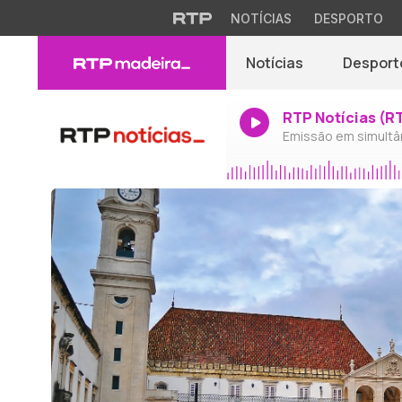
NOTÍCIAS
DESPORTO
Notícias
Desport
RTP Notícias (R
Emissão em simultâ