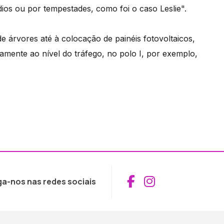
ios ou por tempestades, como foi o caso Leslie".
 árvores até à colocação de painéis fotovoltaicos,
mente ao nível do tráfego, no polo I, por exemplo,
Aceder ao Fac
Aceder ao I
ga-nos nas redes sociais