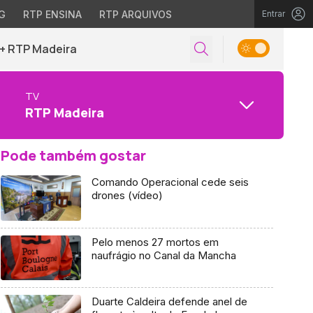
G
RTP ENSINA
RTP ARQUIVOS
Entrar
+ RTP Madeira
TV
RTP Madeira
Pode também gostar
Comando Operacional cede seis
drones (vídeo)
Pelo menos 27 mortos em
naufrágio no Canal da Mancha
Duarte Caldeira defende anel de