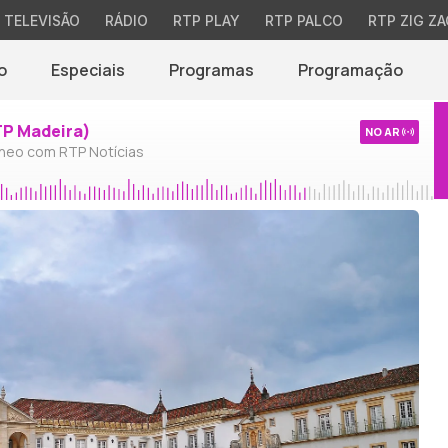
TELEVISÃO
RÁDIO
RTP PLAY
RTP PALCO
RTP ZIG ZA
o
Especiais
Programas
Programação
TP Madeira)
NO AR
neo com RTP Notícias