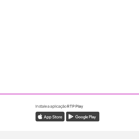
Instale a aplicação
RTP Play
ebook da RTP Madeira
nstagram da RTP Madeira