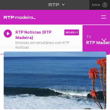
Entrar
RTP Notícias (RTP
NO AR
TV
Madeira)
RTP Madei
Emissão em simultâneo com RTP
Notícias