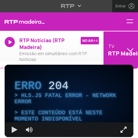
Entrar
RTP Notícias (RTP
NO AR
TV
Madeira)
RTP Madei
Emissão em simultâneo com RTP
Notícias
ERRO
204
HLS.JS FATAL ERROR - NETWORK
ERROR
ESTE CONTEÚDO ESTÁ NESTE
MOMENTO INDISPONÍVEL