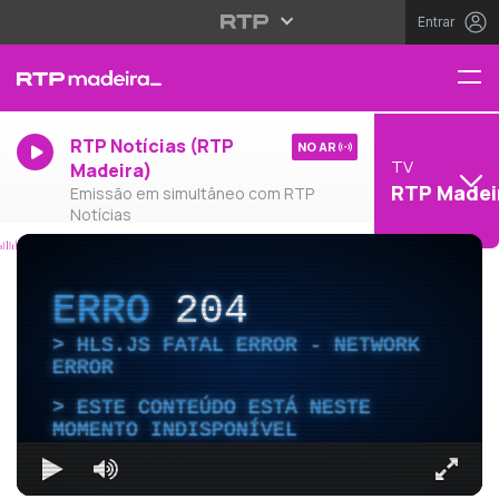
Entrar
RTP Notícias (RTP
NO AR
TV
Madeira)
RTP Madei
Emissão em simultâneo com RTP
Notícias
ERRO
204
HLS.JS FATAL ERROR - NETWORK
ERROR
ESTE CONTEÚDO ESTÁ NESTE
MOMENTO INDISPONÍVEL