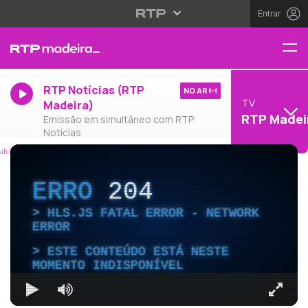
Entrar
RTP Notícias (RTP
NO AR
TV
Madeira)
RTP Madei
Emissão em simultâneo com RTP
Notícias
ERRO
204
HLS.JS FATAL ERROR - NETWORK
ERROR
ESTE CONTEÚDO ESTÁ NESTE
MOMENTO INDISPONÍVEL