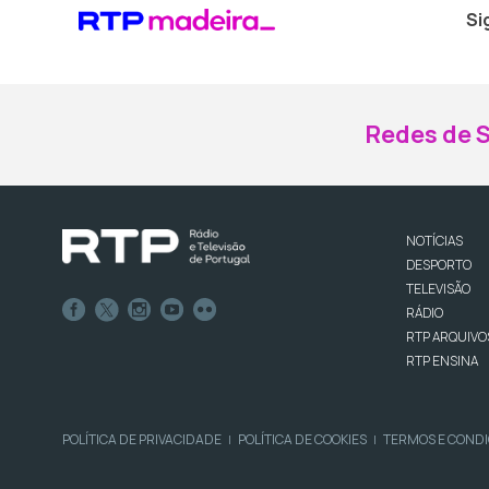
Si
Redes de S
NOTÍCIAS
DESPORTO
TELEVISÃO
RÁDIO
RTP ARQUIVO
RTP ENSINA
POLÍTICA DE PRIVACIDADE
POLÍTICA DE COOKIES
TERMOS E COND
|
|