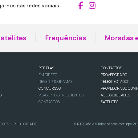
Aceder ao Fac
Aceder ao I
ga-nos nas redes sociais
atélites
Frequências
Moradas e
RTP PLAY
CONTACTOS
EM DIRETO
PROVEDORA DO
REVER PROGRAMAS
TELESPECTADOR
CONCURSOS
PROVEDORA DO OUVI
S
PERGUNTAS FREQUENTES
ACESSIBILIDADES
CONTACTOS
SATÉLITES
IÇÕES
PUBLICIDADE
© RTP, Rádio e Televisão de Portugal 2
|