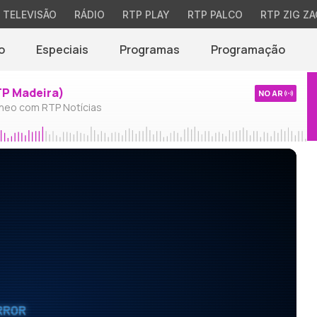
TELEVISÃO
RÁDIO
RTP PLAY
RTP PALCO
RTP ZIG ZA
o
Especiais
Programas
Programação
TP Madeira)
NO AR
neo com RTP Notícias
RROR