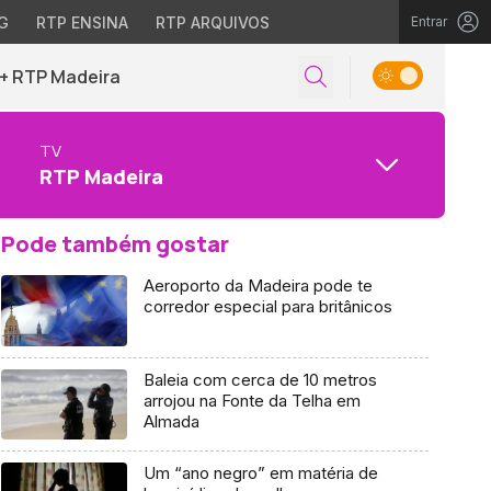
G
RTP ENSINA
RTP ARQUIVOS
Entrar
+ RTP Madeira
TV
RTP Madeira
Pode também gostar
Aeroporto da Madeira pode te
corredor especial para britânicos
Baleia com cerca de 10 metros
arrojou na Fonte da Telha em
Almada
Um “ano negro” em matéria de