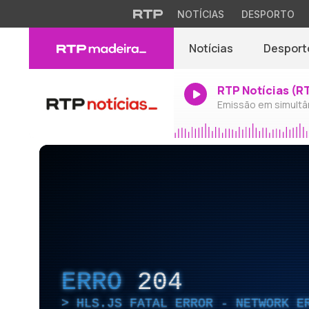
NOTÍCIAS
DESPORTO
Notícias
Desport
RTP Notícias (R
Emissão em simultâ
ERRO
204
HLS.JS FATAL ERROR - NETWORK E