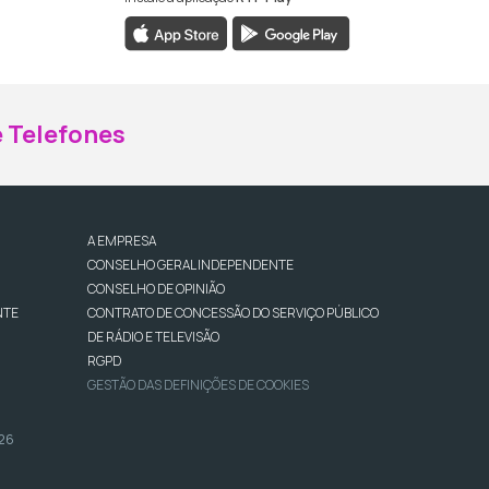
ebook da RTP Madeira
nstagram da RTP Madeira
 Telefones
A EMPRESA
CONSELHO GERAL INDEPENDENTE
CONSELHO DE OPINIÃO
NTE
CONTRATO DE CONCESSÃO DO SERVIÇO PÚBLICO
DE RÁDIO E TELEVISÃO
RGPD
GESTÃO DAS DEFINIÇÕES DE COOKIES
026