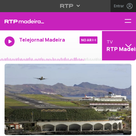
Entrar
Telejornal Madeira
NO AR
TV
RTP Madei