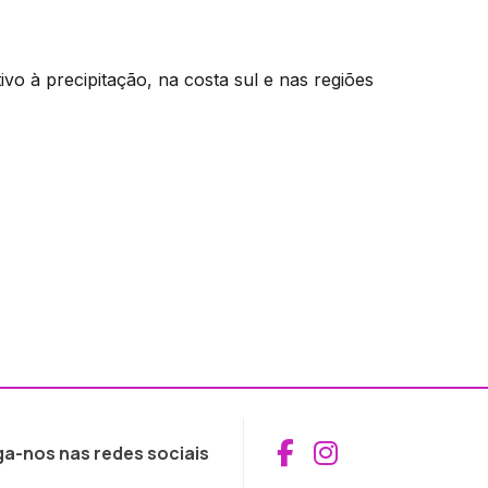
vo à precipitação, na costa sul e nas regiões
Aceder ao Fac
Aceder ao I
ga-nos nas redes sociais