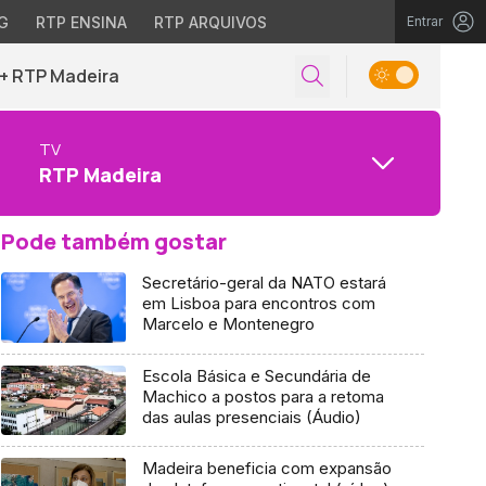
G
RTP ENSINA
RTP ARQUIVOS
Entrar
+ RTP Madeira
TV
RTP Madeira
Pode também gostar
Secretário-geral da NATO estará
em Lisboa para encontros com
Marcelo e Montenegro
Escola Básica e Secundária de
Machico a postos para a retoma
das aulas presenciais (Áudio)
Madeira beneficia com expansão