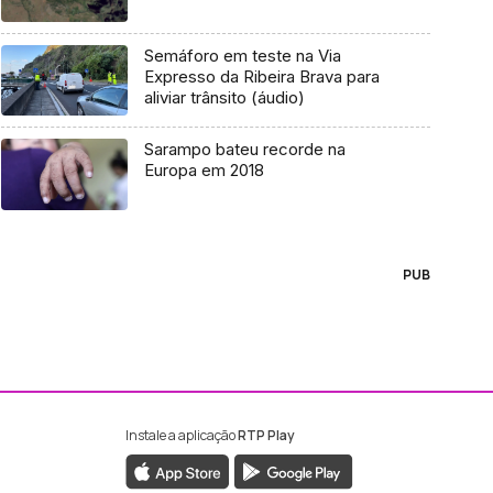
Semáforo em teste na Via
Expresso da Ribeira Brava para
aliviar trânsito (áudio)
Sarampo bateu recorde na
Europa em 2018
PUB
Instale a aplicação
RTP Play
ebook da RTP Madeira
nstagram da RTP Madeira