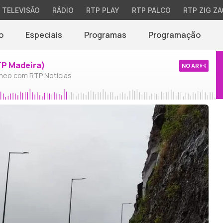
TELEVISÃO
RÁDIO
RTP PLAY
RTP PALCO
RTP ZIG ZA
o
Especiais
Programas
Programação
TP Madeira)
NO AR
neo com RTP Notícias