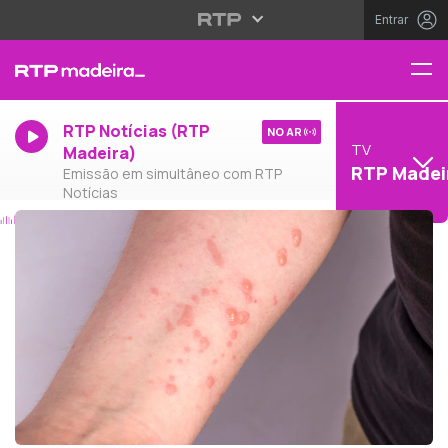
Entrar
RTP Notícias (RTP
NO AR
TV
Madeira)
RTP Madei
Emissão em simultâneo com RTP
Notícias