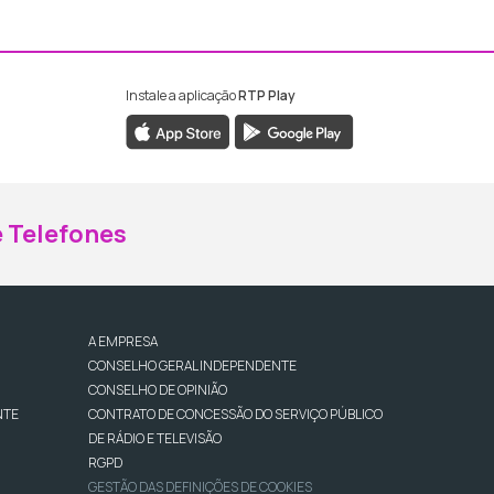
Instale a aplicação
RTP Play
ebook da RTP Madeira
nstagram da RTP Madeira
 Telefones
A EMPRESA
CONSELHO GERAL INDEPENDENTE
CONSELHO DE OPINIÃO
NTE
CONTRATO DE CONCESSÃO DO SERVIÇO PÚBLICO
DE RÁDIO E TELEVISÃO
RGPD
GESTÃO DAS DEFINIÇÕES DE COOKIES