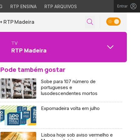
G
RTP ENSINA
RTP ARQUIVOS
Entrar
+ RTP Madeira
TV
RTP Madeira
Pode também gostar
Sobe para 107 número de
portugueses e
lusodescendentes mortos
Expomadeira volta em julho
Lisboa hoje sob aviso vermelho e