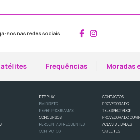
Aceder ao Fac
Aceder ao I
ga-nos nas redes sociais
atélites
Frequências
Moradas e
RTP PLAY
CONTACTOS
EM DIRETO
PROVEDORA DO
REVER PROGRAMAS
TELESPECTADOR
CONCURSOS
PROVEDORA DO OUVI
S
PERGUNTAS FREQUENTES
ACESSIBILIDADES
CONTACTOS
SATÉLITES