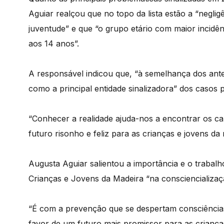
Aguiar realçou que no topo da lista estão a “negli
juventude” e que “o grupo etário com maior incidên
aos 14 anos”.
A responsável indicou que, “à semelhança dos ant
como a principal entidade sinalizadora” dos casos 
“Conhecer a realidade ajuda-nos a encontrar os ca
futuro risonho e feliz para as crianças e jovens da 
Augusta Aguiar salientou a importância e o trabal
Crianças e Jovens da Madeira “na consciencializaçã
“É com a prevenção que se despertam consciências,
favor de um futuro mais promissor para as crianças