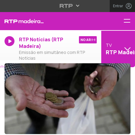
Entrar
RTP Notícias (RTP
NO AR
TV
Madeira)
RTP Madei
Emissão em simultâneo com RTP
Notícias