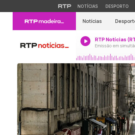
NOTÍCIAS
DESPORTO
Notícias
Desport
RTP Notícias (R
Emissão em simultâ