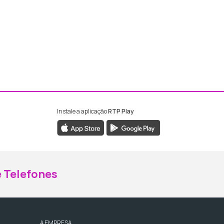
Instale a aplicação
RTP Play
ebook da RTP Madeira
nstagram da RTP Madeira
 Telefones
A EMPRESA