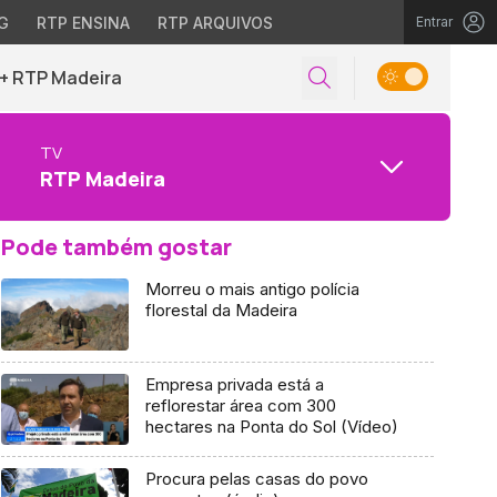
G
RTP ENSINA
RTP ARQUIVOS
Entrar
+ RTP Madeira
TV
RTP Madeira
Pode também gostar
Morreu o mais antigo polícia
florestal da Madeira
Empresa privada está a
reflorestar área com 300
hectares na Ponta do Sol (Vídeo)
Procura pelas casas do povo