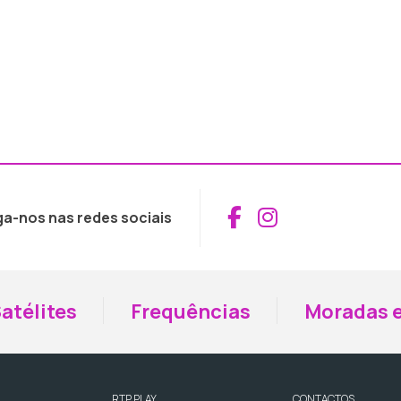
Aceder ao Fac
Aceder ao I
ga-nos nas redes sociais
atélites
Frequências
Moradas e
RTP PLAY
CONTACTOS