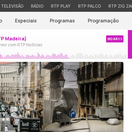
TELEVISÃO
RÁDIO
RTP PLAY
RTP PALCO
RTP ZIG ZA
o
Especiais
Programas
Programação
TP Madeira)
NO AR
neo com RTP Notícias