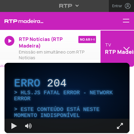
Entrar
RTP Notícias (RTP
NO AR
TV
Madeira)
RTP Madei
Emissão em simultâneo com RTP
Notícias
ERRO
204
HLS.JS FATAL ERROR - NETWORK
ERROR
ESTE CONTEÚDO ESTÁ NESTE
MOMENTO INDISPONÍVEL