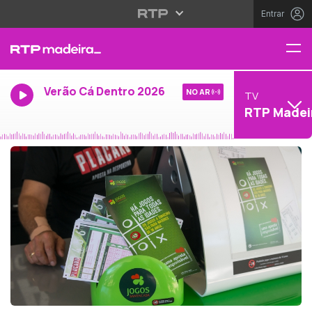
Entrar
Verão Cá Dentro 2026
NO AR
TV
RTP Madei