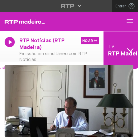
Entrar
RTP Notícias (RTP
NO AR
TV
Madeira)
RTP Madei
Emissão em simultâneo com RTP
Notícias