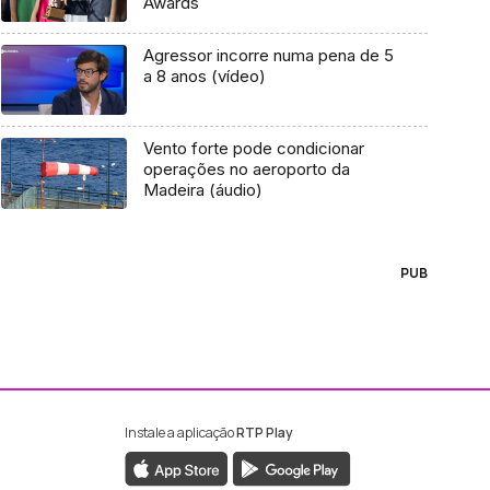
Awards
Agressor incorre numa pena de 5
a 8 anos (vídeo)
Vento forte pode condicionar
operações no aeroporto da
Madeira (áudio)
PUB
Instale a aplicação
RTP Play
ebook da RTP Madeira
nstagram da RTP Madeira