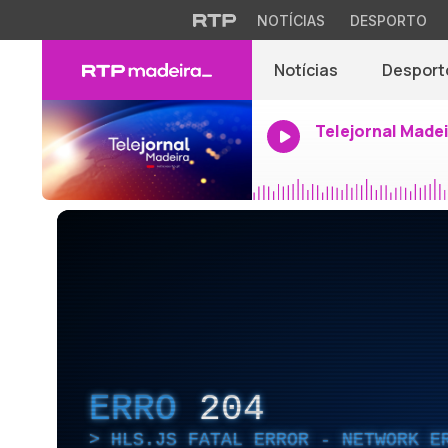
NOTÍCIAS
DESPORTO
Notícias
Desport
Telejornal Made
ERRO
204
HLS.JS FATAL ERROR - NETWORK E