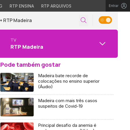
G
RTP ENSINA
RTP ARQUIVOS
Entrar
+ RTP Madeira
TV
RTP Madeira
Pode também gostar
Madeira bate recorde de
colocações no ensino superior
(Áudio)
Madeira com mais três casos
suspeitos de Covid-19
Principal desafio da anemia é