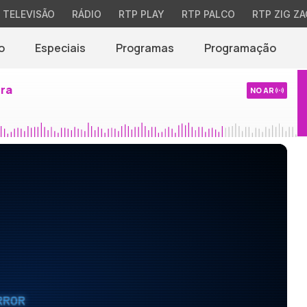
TELEVISÃO
RÁDIO
RTP PLAY
RTP PALCO
RTP ZIG ZA
o
Especiais
Programas
Programação
ira
NO AR
RROR