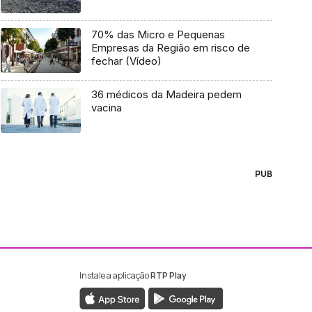
70% das Micro e Pequenas
Empresas da Região em risco de
fechar (Vídeo)
36 médicos da Madeira pedem
vacina
PUB
Instale a aplicação
RTP Play
ebook da RTP Madeira
nstagram da RTP Madeira