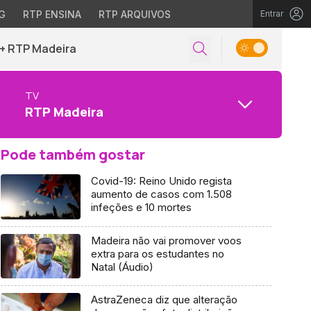
G
RTP ENSINA
RTP ARQUIVOS
Entrar
+ RTP Madeira
TV
RTP Madeira
Pode também gostar
Covid-19: Reino Unido regista
aumento de casos com 1.508
infeções e 10 mortes
Madeira não vai promover voos
extra para os estudantes no
Natal (Áudio)
AstraZeneca diz que alteração