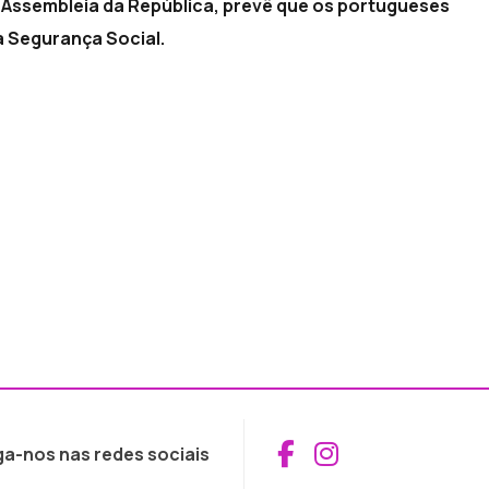
à Assembleia da República, prevê que os portugueses
 Segurança Social.
Aceder ao Fac
Aceder ao I
ga-nos nas redes sociais