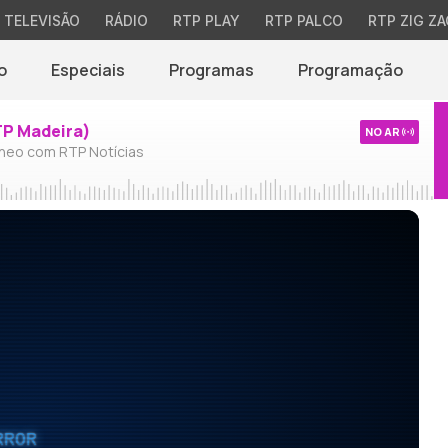
TELEVISÃO
RÁDIO
RTP PLAY
RTP PALCO
RTP ZIG ZA
o
Especiais
Programas
Programação
TP Madeira)
NO AR
neo com RTP Notícias
RROR