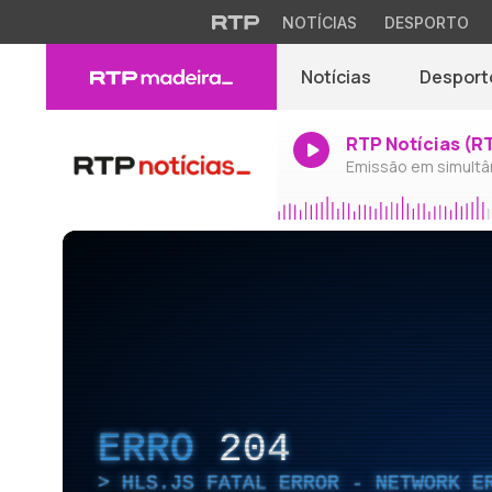
NOTÍCIAS
DESPORTO
Notícias
Desport
RTP Notícias (R
Emissão em simultâ
ERRO
204
HLS.JS FATAL ERROR - NETWORK E