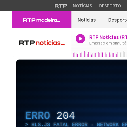
NOTÍCIAS
DESPORTO
Notícias
Desport
RTP Notícias (R
Emissão em simultâ
ERRO
204
HLS.JS FATAL ERROR - NETWORK E