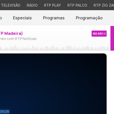
TELEVISÃO
RÁDIO
RTP PLAY
RTP PALCO
RTP ZIG ZA
o
Especiais
Programas
Programação
TP Madeira)
NO AR
neo com RTP Notícias
RROR