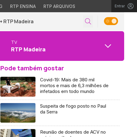
G
RTP ENSINA
RTP ARQUIVOS
Entrar
+ RTP Madeira
TV
RTP Madeira
Pode também gostar
Covid-19: Mais de 380 mil
mortos e mais de 6,3 milhões de
infetados em todo mundo
Suspeita de fogo posto no Paul
da Serra
Reunião de doentes de ACV no