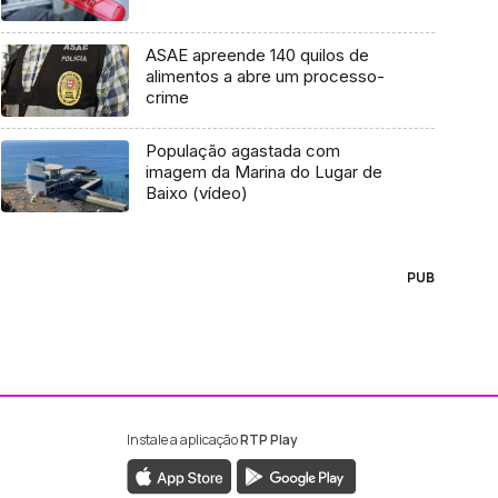
ASAE apreende 140 quilos de
alimentos a abre um processo-
crime
População agastada com
imagem da Marina do Lugar de
Baixo (vídeo)
PUB
Instale a aplicação
RTP Play
ebook da RTP Madeira
nstagram da RTP Madeira