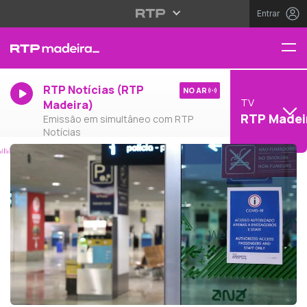
Entrar
RTP Notícias (RTP
NO AR
TV
Madeira)
RTP Madei
Emissão em simultâneo com RTP
Notícias