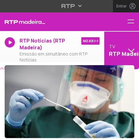
Entrar
RTP Notícias (RTP
NO AR
TV
Madeira)
RTP Madei
Emissão em simultâneo com RTP
Notícias